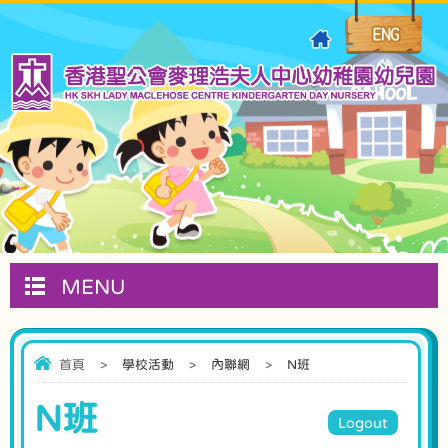
MENU
首頁
>
學校活動
>
內聯網
>
N班
N班
Logout