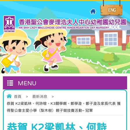
MENU
首頁
>
最新消息
>
恭賀 K2梁凱林、何詩暄、K3關學麒、鄭學澄、鄭子澄及家長代表 獲
得聖公會主愛小學（梨木樹）親子競技賽活動~ 冠軍
恭賀 K2梁凱林、何詩