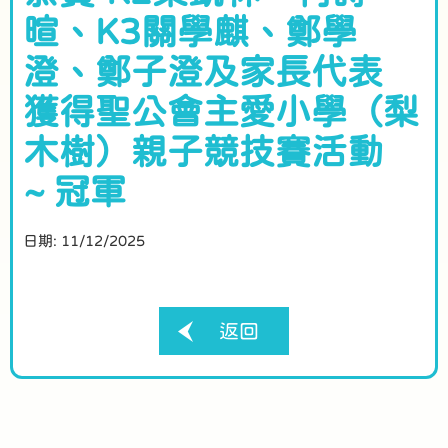
暄、K3關學麒、鄭學
澄、鄭子澄及家長代表
獲得聖公會主愛小學（梨
木樹）親子競技賽活動
~ 冠軍
日期:
11/12/2025
返回