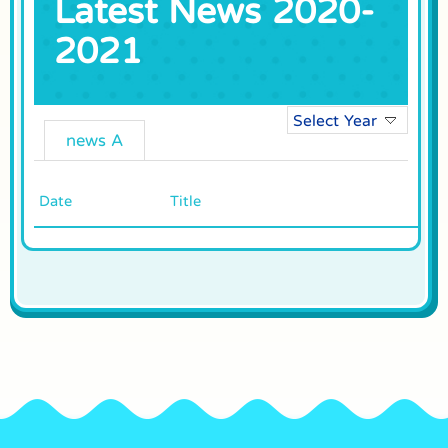
Latest News 2020-
2021
Select Year
news A
Date
Title