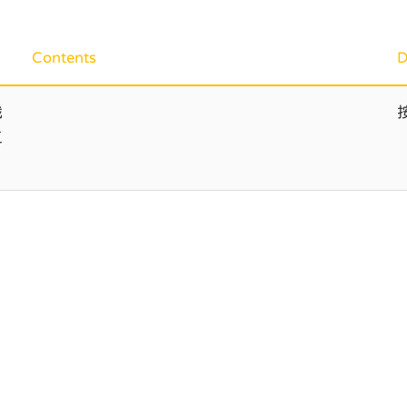
Contents
D
戲
工