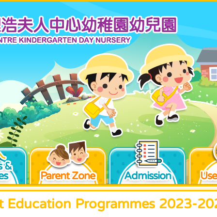
 &
es
Parent Zone
Admission
Use
 Education Programmes 2023-20