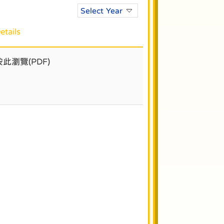
Select Year
etails
按此瀏覽(PDF)