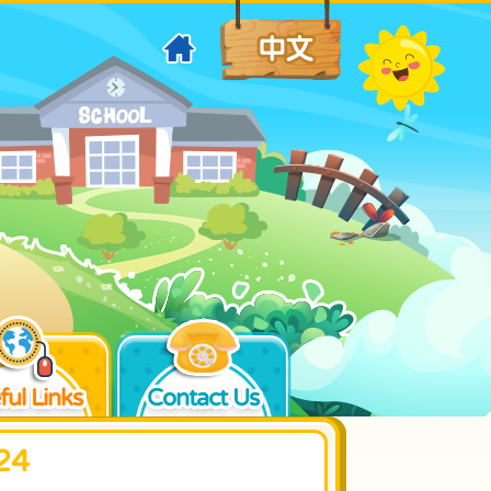
ful Links
Contact Us
24